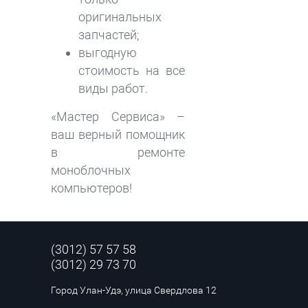
оригинальных
запчастей;
выгодную
стоимость на все
виды работ.
«Мастер Сервиса» –
ваш верный помощник
в ремонте
моноблочных
компьютеров!
(3012) 57 57 58
(3012) 29 73 70
Город Улан-Удэ,
улица Свердлова 12