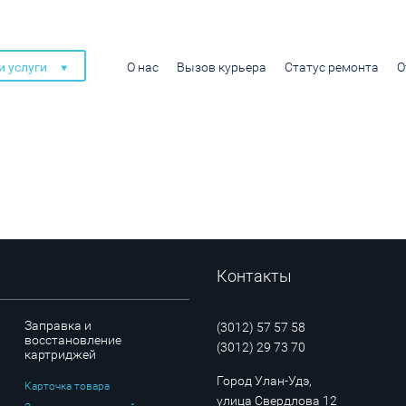
 услуги
О нас
Вызов курьера
Статус ремонта
О
Контакты
Заправка и
(3012) 57 57 58
восстановление
(3012) 29 73 70
картриджей
Город Улан-Удэ,
Карточка товара
улица Свердлова 12